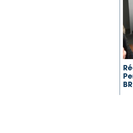
Ré
Pe
BR