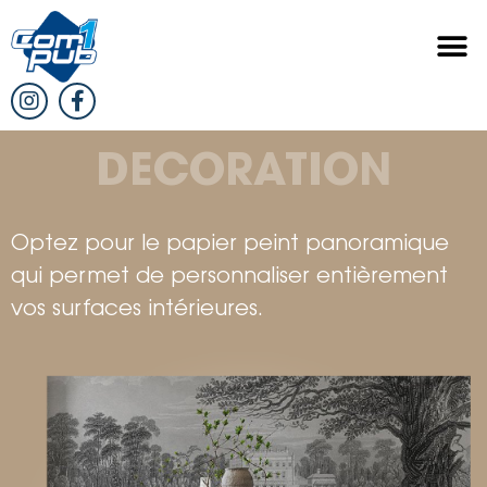
DECORATION
Optez pour le papier peint panoramique
qui permet de personnaliser entièrement
vos surfaces intérieures.