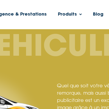
gence & Prestations
Produits
Blog
EHICUL
Quel que soit votre véh
remorque, mais auss
publicitaire est un ex
image grâce à un impa