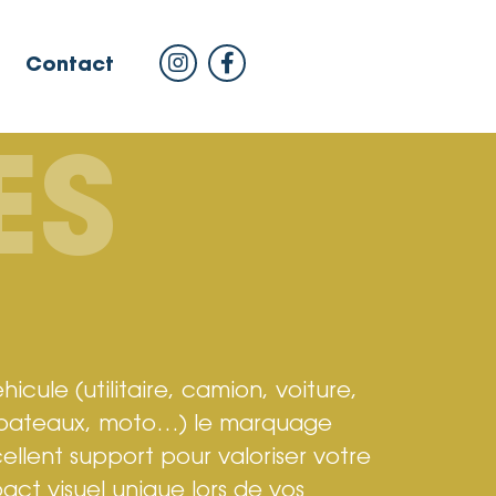
Contact
ES
icule (utilitaire, camion, voiture,
i bateaux, moto…) le marquage
cellent support pour valoriser votre
ct visuel unique lors de vos