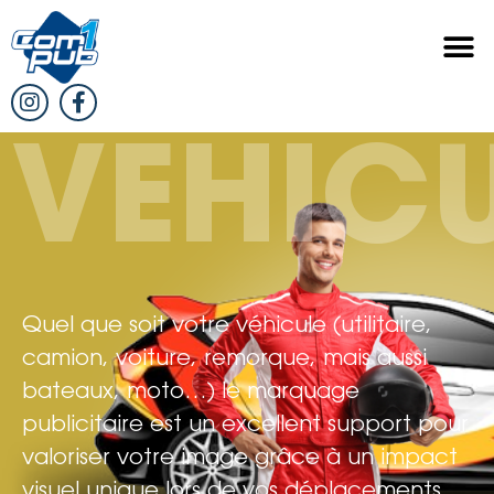
VEHICU
Quel que soit votre véhicule (utilitaire,
camion, voiture, remorque, mais aussi
bateaux, moto…) le marquage
publicitaire est un excellent support pour
valoriser votre image grâce à un impact
visuel unique lors de vos déplacements.