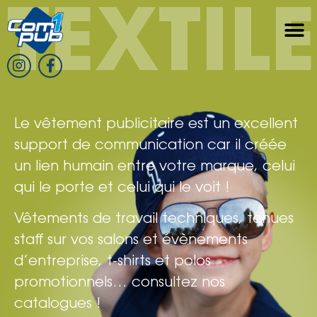
TEXTIL
Le vêtement publicitaire est un excellent
support de communication car il créée
un lien humain entre votre marque, celui
qui le porte et celui qui le voit !
Vêtements de travail techniques, tenues
staff sur vos salons et évènements
d’entreprise, t-shirts et polos
promotionnels… consultez nos
catalogues !